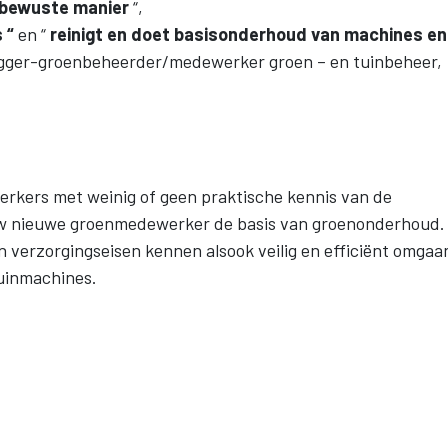
eubewuste manier
“,
 “
en “
reinigt en doet basisonderhoud van
machines en
legger-groenbeheerder/medewerker groen – en tuinbeheer,
erkers met weinig of geen praktische kennis van de
 uw nieuwe groenmedewerker de basis van groenonderhoud. 
 verzorgingseisen kennen alsook veilig en efficiënt omgaa
tuinmachines.