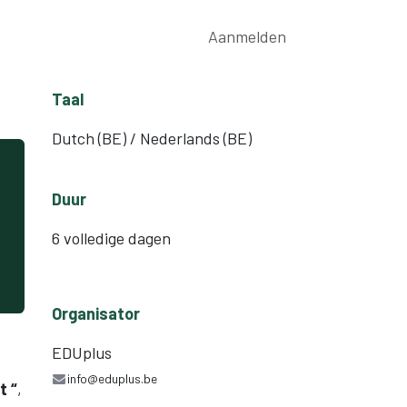
rwijs
Nieuws
Contact
Aanmelden
Taal
Dutch (BE) / Nederlands (BE)
Duur
6 volledige dagen
Organisator
EDUplus
info@eduplus.be
t “
,