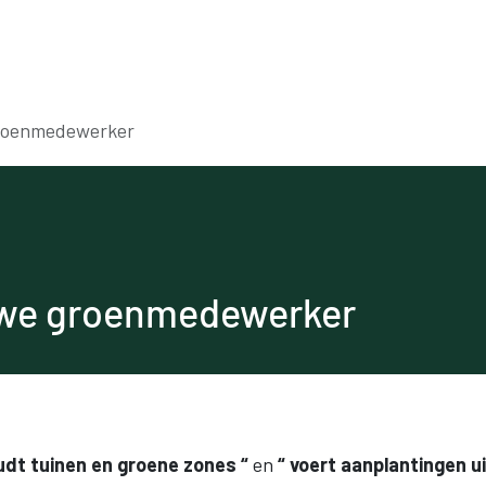
Voor werkgevers
Voor werknemers
Onde
groenmedewerker
uwe groenmedewerker
udt tuinen en groene zones “
en
“ voert aanplantingen ui