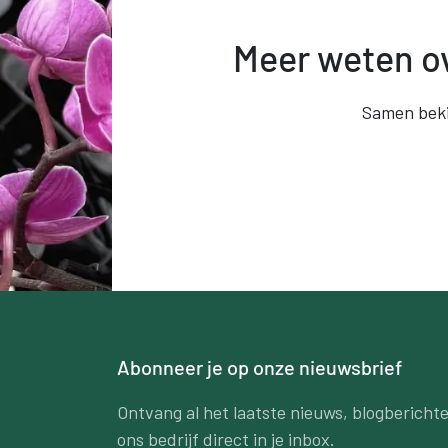
Meer weten ov
Samen beki
Abonneer je op onze nieuwsbrief
Ontvang al het laatste nieuws, blogberich
ons bedrijf direct in je inbox.