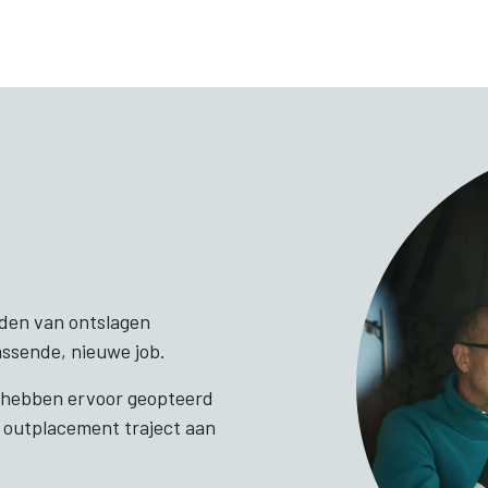
Voor werkgevers
Voor werknemers
Onde
iden van ontslagen
ssende, nieuwe job.
n hebben ervoor geopteerd
 outplacement traject aan