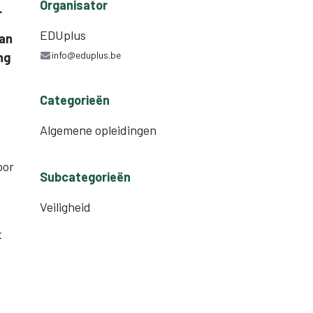
Organisator
.
EDUplus
van
info@eduplus.be
ng
Categorieën
Algemene opleidingen
oor
Subcategorieën
Veiligheid
t