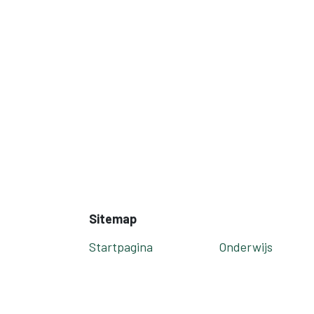
Sitemap
Startpagina
Onderwijs
Opleidingen
Nieuws
Outplacement
Contact
Diversiteit
Locaties