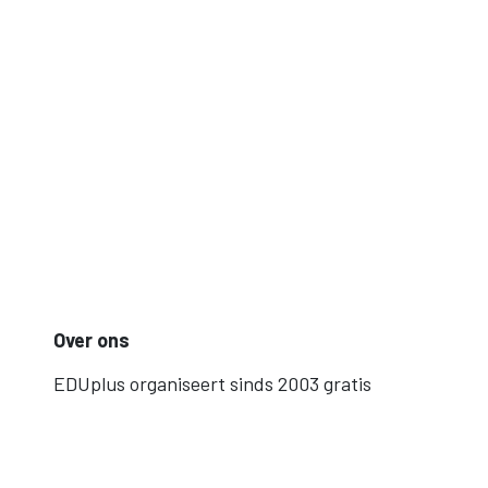
Over ons
EDUplus organiseert sinds 2003 gratis
opleidingen voor de groene sectoren. Het
aanbod sluit aan bij de noden op de werkvloer
en versterkt de band tussen werk en