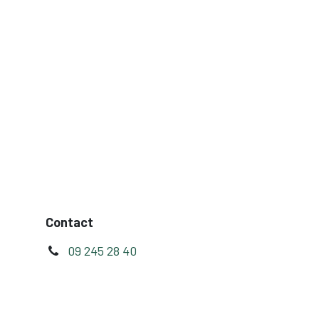
Contact
09 245 28 40
BE 0852.074.724