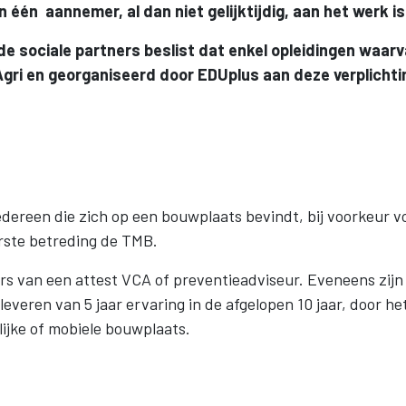
 één aannemer, al dan niet gelijktijdig, aan het werk is
de sociale partners beslist dat enkel opleidingen waar
gri en georganiseerd door EDUplus aan deze verplichti
iedereen die zich op een bouwplaats bevindt, bij voorkeur v
erste betreding de TMB.
ters van een attest VCA of preventieadviseur. Eveneens zijn
everen van 5 jaar ervaring in de afgelopen 10 jaar, door he
ijke of mobiele bouwplaats.