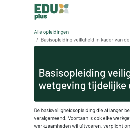
Overslaan naar inhoud
Alle opleidingen
Basisopleiding veiligheid in kader van d
Basisopleiding veili
wetgeving tijdelijk
De basisveiligheidsopleiding die al langer b
veralgemeend. Voortaan is ook elke werkgeve
werkzaamheden wil uitvoeren, verplicht om