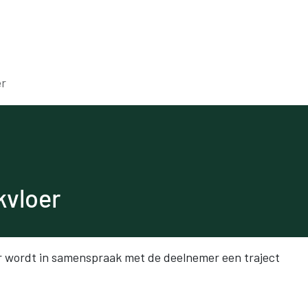
Voor werkgevers
Voor werknemers
Onde
er
kvloer
er wordt in samenspraak met de deelnemer een traject