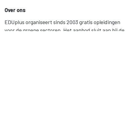
Over ons
EDUplus organiseert sinds 2003 gratis opleidingen
voor de groene sectoren. Het aanbod sluit aan bij de
noden op de werkvloer en versterkt de band tussen
werk en onderwijs. Levenslang leren, gelijke kansen en
samenwerking staan centraal.
Contact
09 245 28 40
BE 0852.074.724
Sitemap