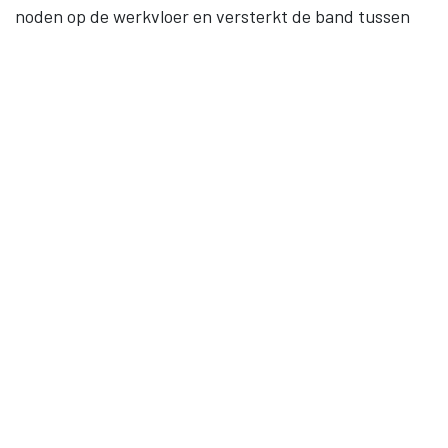
noden op de werkvloer en versterkt de band tussen
werk en onderwijs. Levenslang leren, gelijke kansen en
samenwerking staan centraal.
Contact
09 245 28 40
BE 0852.074.724
Sitemap
Startpagina
Opleidingen
Outplacement