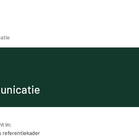
Voor werkgevers
Voor werknemers
Onde
atie
unicatie
t in:
s referentiekader