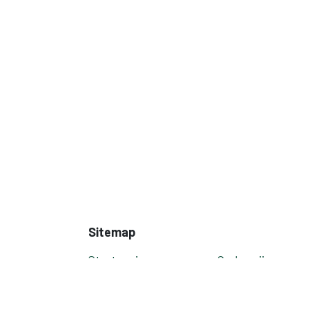
Sitemap
Startpagina
Onderwijs
Opleidingen
Nieuws
Outplacement
Contact