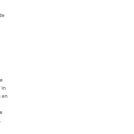
de
We
 in
s en
we
.