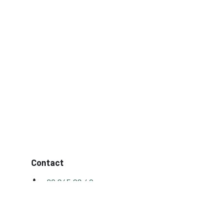
Contact
09 245 28 40
BE 0852.074.724