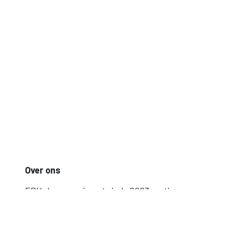
Over ons
EDUplus organiseert sinds 2003 gratis
opleidingen voor de groene sectoren. Het
aanbod sluit aan bij de noden op de werkvloer