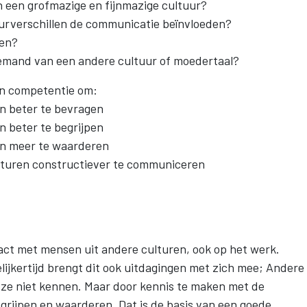
 een grofmazige en fijnmazige cultuur?
urverschillen de communicatie beïnvloeden?
den?
emand van een andere cultuur of moedertaal?
un competentie om:
n beter te bevragen
n beter te begrijpen
en meer te waarderen
lturen constructiever te communiceren
ct met mensen uit andere culturen, ook op het werk.
egelijkertijd brengt dit ook uitdagingen met zich mee; Andere
ze niet kennen. Maar door kennis te maken met de
egrijpen en waarderen. Dat is de basis van een goede