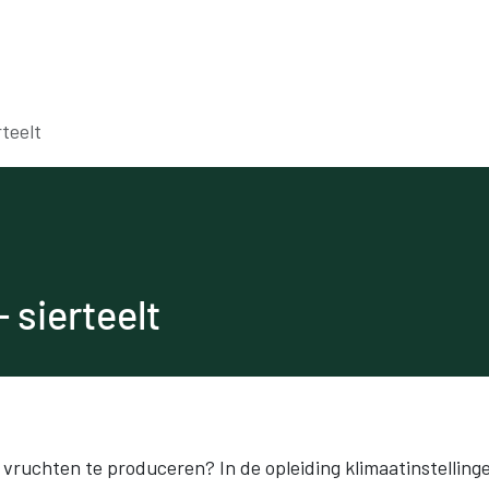
Voor werkgevers
Voor werknemers
Onde
rteelt
 sierteelt
 vruchten te produceren? In de opleiding klimaatinstelling