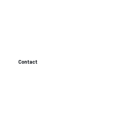
Contact
09 245 28 40
BE 0852.074.724