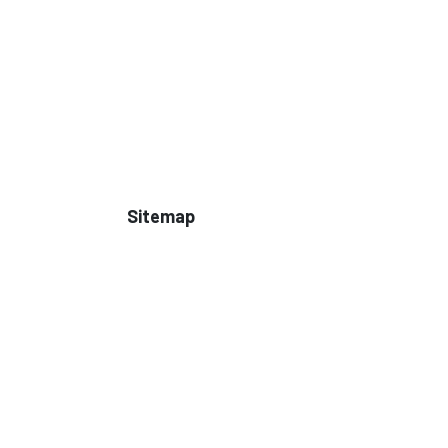
Sitemap
Startpagina
Onderwijs
Opleidingen
Nieuws
Outplacement
Contact
Diversiteit
Locaties
Organisatie
Disclaimer
Privacybeleid
Cookiebeleid