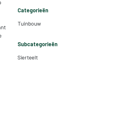
p
Categorieën
t
Tuinbouw
ant
e
Subcategorieën
Sierteelt