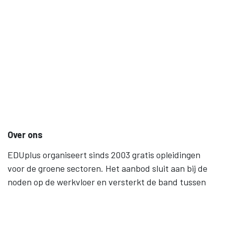
Over ons
EDUplus organiseert sinds 2003 gratis opleidingen
voor de groene sectoren. Het aanbod sluit aan bij de
noden op de werkvloer en versterkt de band tussen
werk en onderwijs. Levenslang leren, gelijke kansen en
samenwerking staan centraal.