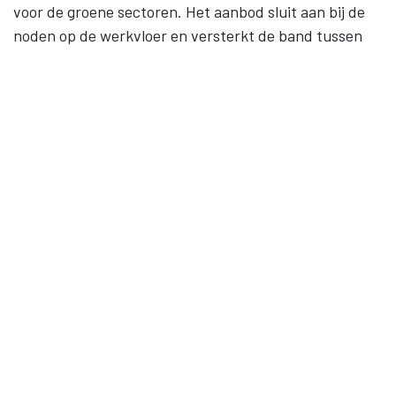
voor de groene sectoren. Het aanbod sluit aan bij de
noden op de werkvloer en versterkt de band tussen
werk en onderwijs. Levenslang leren, gelijke kansen en
samenwerking staan centraal.
Contact
09 245 28 40
BE 0852.074.724
Sitemap
Startpagina
Opleidingen
Outplacement