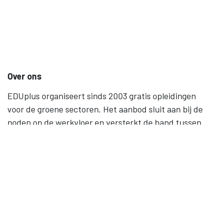
Over ons
EDUplus organiseert sinds 2003 gratis opleidingen
voor de groene sectoren. Het aanbod sluit aan bij de
noden op de werkvloer en versterkt de band tussen
werk en onderwijs. Levenslang leren, gelijke kansen en
samenwerking staan centraal.
Contact
09 245 28 40
BE 0852.074.724