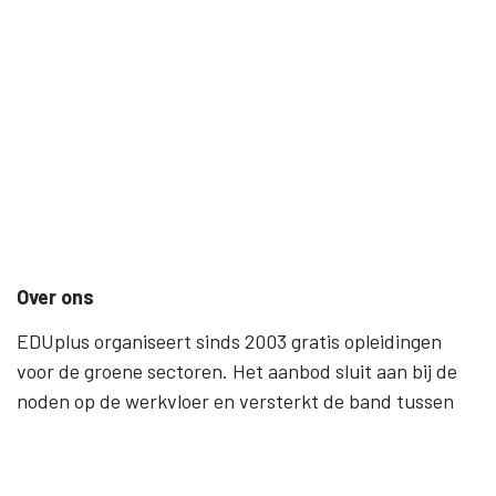
Over ons
EDUplus organiseert sinds 2003 gratis opleidingen
voor de groene sectoren. Het aanbod sluit aan bij de
noden op de werkvloer en versterkt de band tussen
werk en onderwijs. Levenslang leren, gelijke kansen en
samenwerking staan centraal.