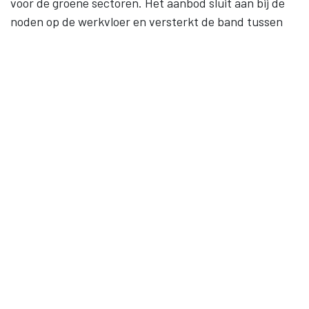
voor de groene sectoren. Het aanbod sluit aan bij de
noden op de werkvloer en versterkt de band tussen
werk en onderwijs. Levenslang leren, gelijke kansen en
samenwerking staan centraal.
Contact
09 245 28 40
BE 0852.074.724
Sitemap
Startpagina
Opleidingen
Outplacement