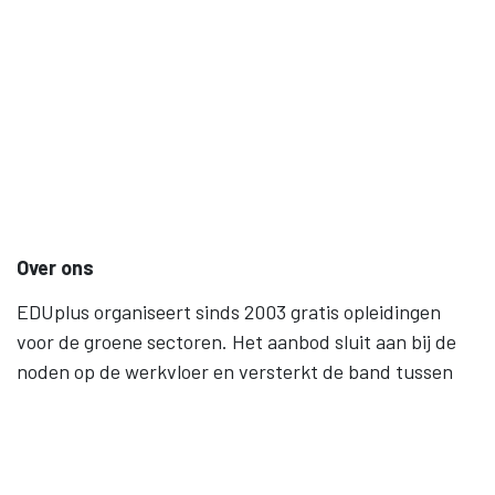
Over ons
EDUplus organiseert sinds 2003 gratis opleidingen
voor de groene sectoren. Het aanbod sluit aan bij de
noden op de werkvloer en versterkt de band tussen
werk en onderwijs. Levenslang leren, gelijke kansen en
samenwerking staan centraal.