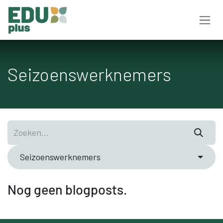
Overslaan naar inhoud
Seizoenswerknemers
Seizoenswerknemers
Nog geen blogposts.